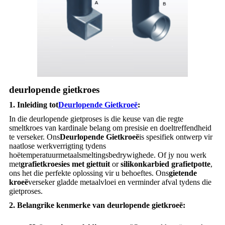
deurlopende gietkroes
1. Inleiding tot
Deurlopende Gietkroeë
:
In die deurlopende gietproses is die keuse van die regte
smeltkroes van kardinale belang om presisie en doeltreffendheid
te verseker. Ons
Deurlopende Gietkroeë
is spesifiek ontwerp vir
naatlose werkverrigting tydens
hoëtemperatuurmetaalsmeltingsbedrywighede. Of jy nou werk
met
grafietkroesies met giettuit
or
silikonkarbied grafietpotte
,
ons het die perfekte oplossing vir u behoeftes. Ons
gietende
kroeë
verseker gladde metaalvloei en verminder afval tydens die
gietproses.
2. Belangrike kenmerke van deurlopende gietkroeë: