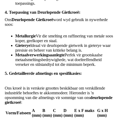
toepassings.
4. Toepassing van Deurlopende Gietkroeë:
Ons
Deurlopende Gietkroeë
word wyd gebruik in nywerhede
soos:
Metallurgie
Vir die smelting en raffinering van metale soos
koper, geelkoper en staal.
Gieterye
Ideaal vir deurlopende gietwerk in gieterye waar
presisie en beheer van kritieke belang is.
Metaalverwerkingsaanlegte
Perfek vir grootskaalse
metaalsmeltingsbedrywighede, wat doeltreffendheid
verseker en stilstandtyd tot die minimum beperk.
5. Gedetailleerde afmetings en spesifikasies:
Ons kroeë is in verskeie groottes beskikbaar om verskillende
industriële behoeftes te akkommodeer. Hieronder is 'n
opsomming van die afmetings vir sommige van ons
deurlopende
gietkroeë
:
A
B
C
D
E x F maks
G x H
Vorm/Fatsoen
(mm)
(mm)
(mm)
(mm)
(mm)
(mm)