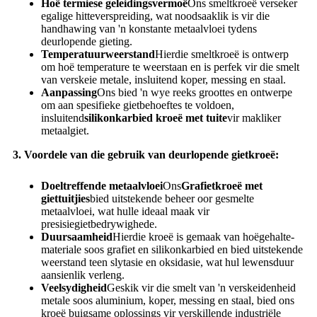
Hoë termiese geleidingsvermoë
Ons smeltkroeë verseker
egalige hitteverspreiding, wat noodsaaklik is vir die
handhawing van 'n konstante metaalvloei tydens
deurlopende gieting.
Temperatuurweerstand
Hierdie smeltkroeë is ontwerp
om hoë temperature te weerstaan ​​en is perfek vir die smelt
van verskeie metale, insluitend koper, messing en staal.
Aanpassing
Ons bied 'n wye reeks groottes en ontwerpe
om aan spesifieke gietbehoeftes te voldoen,
insluitend
silikonkarbied kroeë met tuite
vir makliker
metaalgiet.
3. Voordele van die gebruik van deurlopende gietkroeë:
Doeltreffende metaalvloei
Ons
Grafietkroeë met
giettuitjies
bied uitstekende beheer oor gesmelte
metaalvloei, wat hulle ideaal maak vir
presisiegietbedrywighede.
Duursaamheid
Hierdie kroeë is gemaak van hoëgehalte-
materiale soos grafiet en silikonkarbied en bied uitstekende
weerstand teen slytasie en oksidasie, wat hul lewensduur
aansienlik verleng.
Veelsydigheid
Geskik vir die smelt van 'n verskeidenheid
metale soos aluminium, koper, messing en staal, bied ons
kroeë buigsame oplossings vir verskillende industriële