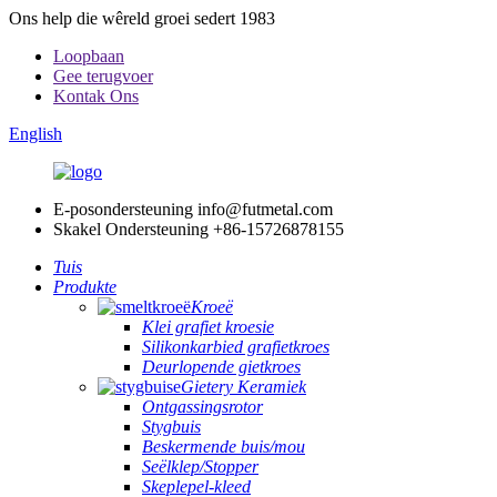
Ons help die wêreld groei sedert 1983
Loopbaan
Gee terugvoer
Kontak Ons
English
E-posondersteuning
info@futmetal.com
Skakel Ondersteuning
+86-15726878155
Tuis
Produkte
Kroeë
Klei grafiet kroesie
Silikonkarbied grafietkroes
Deurlopende gietkroes
Gietery Keramiek
Ontgassingsrotor
Stygbuis
Beskermende buis/mou
Seëlklep/Stopper
Skeplepel-kleed