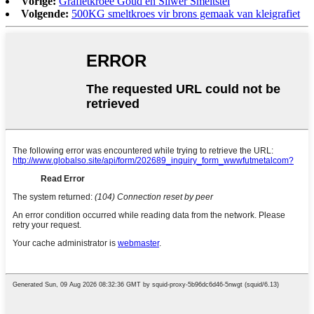
Vorige:
Grafietkroeë Goud en Silwer Smeltstel
Volgende:
500KG smeltkroes vir brons gemaak van kleigrafiet