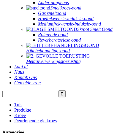
Ander aangepas
Smeltkroes-oond
Gas smeltoond
Hoëfrekwensie-induksie-oond
Mediumfrekwensie-induksie-oond
Skroot Smelt Oond
Roterende oond
Reverberatoriese oond
Hittebehandelingsoond
Metaalverwerkingstoerusting
Laai af
Nuus
Kontak Ons
Gereelde vrae
Tuis
Produkte
Kroeë
Deurlopende gietkroes
Kategorieë