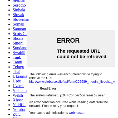
Serbian
Sesotho
Sinhala
Slovak
Slovenian
Somali
Samoan
Scots Gaelic
Shona
Sindhi
Sundanese
Swahili
Tajik
Tamil
Telugu
Thai
Ukrainian
Urdu
Uzbek
Vietnamese
Welsh
Xhosa
Yiddish
Yoruba
Zulu