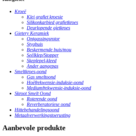
Kroeë
Klei grafiet kroesie
Silikonkarbied grafietkroes
Deurlopende gietkroes
Gietery Keramiek
Ontgassingsrotor
Stygbuis
Beskermende buis/mou
Seëlklep/Stopper
Skeplepel-kleed
Ander aangepas
Smeltkroes-oond
Gas smeltoond
Hoëfrekwensie-induksie-oond
Mediumfrekwensie-induksie-oond
Skroot Smelt Oond
Roterende oond
Reverberatoriese oond
Hittebehandelingsoond
Metaalverwerkingstoerusting
Aanbevole produkte