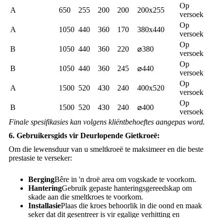
Op
A
650
255
200
200
200x255
versoek
Op
A
1050
440
360
170
380x440
versoek
Op
B
1050
440
360
220
⌀380
versoek
Op
B
1050
440
360
245
⌀440
versoek
Op
A
1500
520
430
240
400x520
versoek
Op
B
1500
520
430
240
⌀400
versoek
Finale spesifikasies kan volgens kliëntbehoeftes aangepas word.
6. Gebruikersgids vir Deurlopende Gietkroeë:
Om die lewensduur van u smeltkroeë te maksimeer en die beste
prestasie te verseker:
Berging
Bêre in 'n droë area om vogskade te voorkom.
Hantering
Gebruik gepaste hanteringsgereedskap om
skade aan die smeltkroes te voorkom.
Installasie
Plaas die kroes behoorlik in die oond en maak
seker dat dit gesentreer is vir egalige verhitting en