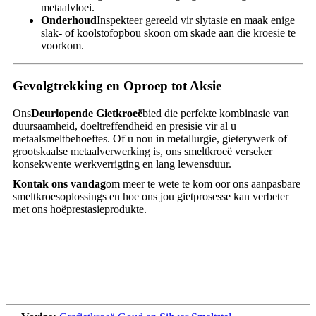
metaalvloei.
Onderhoud
Inspekteer gereeld vir slytasie en maak enige
slak- of koolstofopbou skoon om skade aan die kroesie te
voorkom.
Gevolgtrekking en Oproep tot Aksie
Ons
Deurlopende Gietkroeë
bied die perfekte kombinasie van
duursaamheid, doeltreffendheid en presisie vir al u
metaalsmeltbehoeftes. Of u nou in metallurgie, gieterywerk of
grootskaalse metaalverwerking is, ons smeltkroeë verseker
konsekwente werkverrigting en lang lewensduur.
Kontak ons ​​vandag
om meer te wete te kom oor ons aanpasbare
smeltkroesoplossings en hoe ons jou gietprosesse kan verbeter
met ons hoëprestasieprodukte.