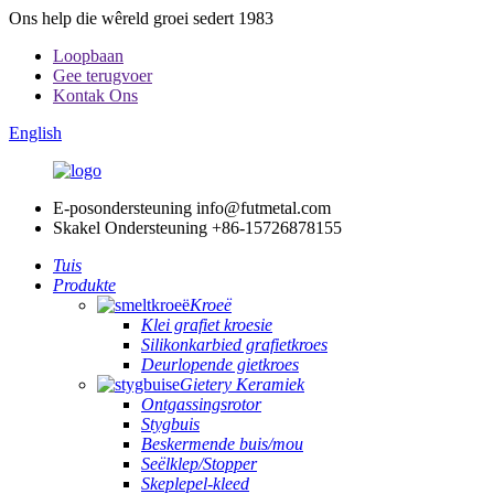
Ons help die wêreld groei sedert 1983
Loopbaan
Gee terugvoer
Kontak Ons
English
E-posondersteuning
info@futmetal.com
Skakel Ondersteuning
+86-15726878155
Tuis
Produkte
Kroeë
Klei grafiet kroesie
Silikonkarbied grafietkroes
Deurlopende gietkroes
Gietery Keramiek
Ontgassingsrotor
Stygbuis
Beskermende buis/mou
Seëlklep/Stopper
Skeplepel-kleed