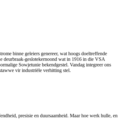
rome binne geleiers genereer, wat hoogs doeltreffende
die deurbraak-geslotekernoond wat in 1916 in die VSA
 voormalige Sowjetunie bekendgestel. Vandag integreer ons
wwe vir industriële verhitting stel.
ffendheid, presisie en duursaamheid. Maar hoe werk hulle, en