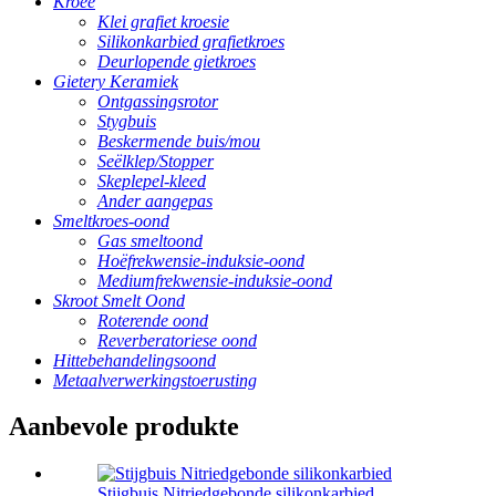
Kroeë
Klei grafiet kroesie
Silikonkarbied grafietkroes
Deurlopende gietkroes
Gietery Keramiek
Ontgassingsrotor
Stygbuis
Beskermende buis/mou
Seëlklep/Stopper
Skeplepel-kleed
Ander aangepas
Smeltkroes-oond
Gas smeltoond
Hoëfrekwensie-induksie-oond
Mediumfrekwensie-induksie-oond
Skroot Smelt Oond
Roterende oond
Reverberatoriese oond
Hittebehandelingsoond
Metaalverwerkingstoerusting
Aanbevole produkte
Stijgbuis Nitriedgebonde silikonkarbied