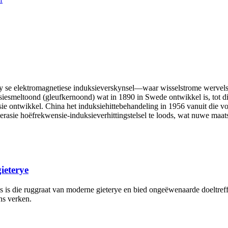
ay se elektromagnetiese induksieverskynsel—waar wisselstrome wervelst
ksiesmeltoond (gleufkernoond) wat in 1890 in Swede ontwikkel is, tot 
vasie ontwikkel. China het induksiehittebehandeling in 1956 vanuit die
ie hoëfrekwensie-induksieverhittingstelsel te loods, wat nuwe maatsta
ieterye
els is die ruggraat van moderne gieterye en bied ongeëwenaarde doeltre
ns verken.