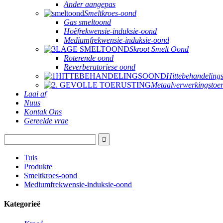
Ander aangepas
Smeltkroes-oond
Gas smeltoond
Hoëfrekwensie-induksie-oond
Mediumfrekwensie-induksie-oond
Skroot Smelt Oond
Roterende oond
Reverberatoriese oond
Hittebehandeling
Metaalverwerkingstoer
Laai af
Nuus
Kontak Ons
Gereelde vrae
Tuis
Produkte
Smeltkroes-oond
Mediumfrekwensie-induksie-oond
Kategorieë