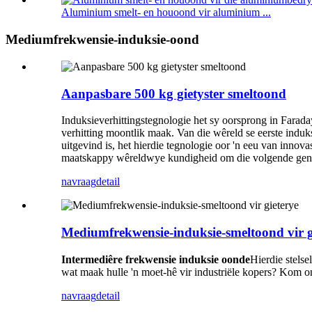
Aluminium smelt- en houoond vir aluminium ...
Mediumfrekwensie-induksie-oond
Aanpasbare 500 kg gietyster smeltoond
Induksieverhittingstegnologie het sy oorsprong in Farad
verhitting moontlik maak. Van die wêreld se eerste indu
uitgevind is, het hierdie tegnologie oor 'n eeu van inno
maatskappy wêreldwye kundigheid om die volgende generas
navraag
detail
Mediumfrekwensie-induksie-smeltoond vir g
Intermediêre frekwensie induksie oonde
Hierdie stels
wat maak hulle 'n moet-hê vir industriële kopers? Kom o
navraag
detail