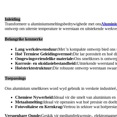
Inleiding
Transformeer u aluminiumsmeltingsbedrywighede met ons
Alumini
ontwerp om uiterste temperature te weerstaan ​​en uitstekende werkver
Belangrike kenmerke
Lang werkslewensduur:
Met 'n kompakte ontwerp bied ons 
Hoë Termiese Geleidingsvermoë:
Die lae porositeit en hoë 
Omgewingsvriendelike materiale:
Ons smeltkroes is ontwerp 
Korrosie- en oksidasiebestandheid:
Uitstekende weerstand te
Hoësterktestruktuur:
Die robuuste ontwerp weerstaan ​​swaa
Toepassings
Ons aluminium smeltkroes word wyd gebruik in verskeie industrieë, 
Chemiese Nywerheid:
Ideaal vir die smelt van aluminium en
Metaalsmelting:
Ideaal vir operasies wat hoë presisie en doelt
Fotovoltaïese en Kernkrag:
Vertrou in sektore wat hoëprestas
Versoenbare Oonde:
Geskik vir mediumfrekwensie-, elektromagnetie