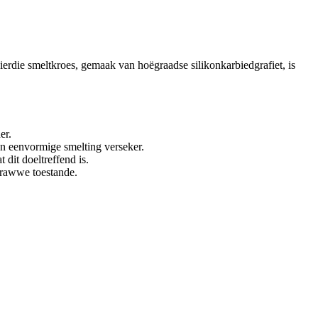
rdie smeltkroes, gemaak van hoëgraadse silikonkarbiedgrafiet, is
er.
en eenvormige smelting verseker.
 dit doeltreffend is.
strawwe toestande.