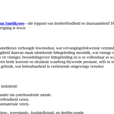
um Smeltkroes
—die toppunt van doeltreffendheid en duursaamheid! Hie
rigting te lewer.
smeltkroes verhoogde lewensduur, wat vervangingsfrekwensie vermind
digtheid daarvan maak uitstekende hittegeleiding moontlik, wat vinnige 
vir vinniger, besoedelingsvrye hittegeleiding en is so volhoubaar as wat
en beide korrosie en oksidasie waarborg blywende prestasie, selfs in 
r gebruik, wat betroubaarheid in veeleisende omgewings verseker.
insluitend:
 ander nie-ysterhoudende metale.
reffendheid vereis.
iemateriale vereis.
se-, weerstands-, koolstofkristal- en deeltjie-oonde.