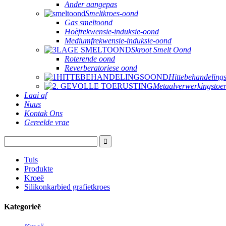
Ander aangepas
Smeltkroes-oond
Gas smeltoond
Hoëfrekwensie-induksie-oond
Mediumfrekwensie-induksie-oond
Skroot Smelt Oond
Roterende oond
Reverberatoriese oond
Hittebehandeling
Metaalverwerkingstoer
Laai af
Nuus
Kontak Ons
Gereelde vrae
Tuis
Produkte
Kroeë
Silikonkarbied grafietkroes
Kategorieë