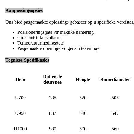
Aanpassingsopsies
Ons bied pasgemaakte oplossings gebaseer op u spesifieke vereistes,
Posisioneringsgate vir maklike hantering
Gietspuitstukinstallasie
Temperatuurmetingsgate
Pasgemaakte openinge volgens u tekeninge
Tegniese Spesifikasies
Buitenste
Item
Hoogte
Binnediameter
deursnee
U700
785
520
505
U950
837
540
547
U1000
980
570
560