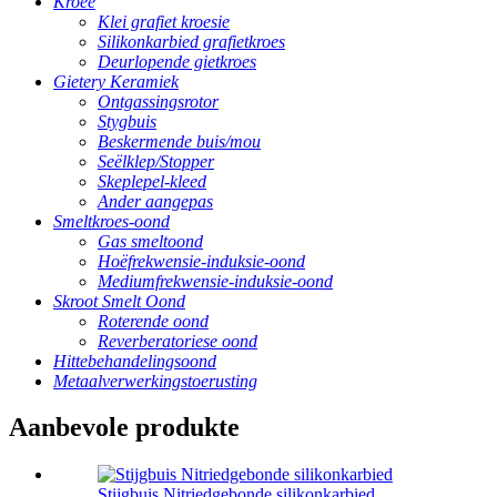
Kroeë
Klei grafiet kroesie
Silikonkarbied grafietkroes
Deurlopende gietkroes
Gietery Keramiek
Ontgassingsrotor
Stygbuis
Beskermende buis/mou
Seëlklep/Stopper
Skeplepel-kleed
Ander aangepas
Smeltkroes-oond
Gas smeltoond
Hoëfrekwensie-induksie-oond
Mediumfrekwensie-induksie-oond
Skroot Smelt Oond
Roterende oond
Reverberatoriese oond
Hittebehandelingsoond
Metaalverwerkingstoerusting
Aanbevole produkte
Stijgbuis Nitriedgebonde silikonkarbied