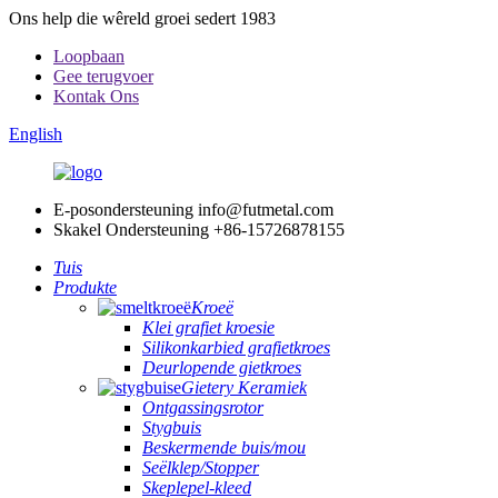
Ons help die wêreld groei sedert 1983
Loopbaan
Gee terugvoer
Kontak Ons
English
E-posondersteuning
info@futmetal.com
Skakel Ondersteuning
+86-15726878155
Tuis
Produkte
Kroeë
Klei grafiet kroesie
Silikonkarbied grafietkroes
Deurlopende gietkroes
Gietery Keramiek
Ontgassingsrotor
Stygbuis
Beskermende buis/mou
Seëlklep/Stopper
Skeplepel-kleed