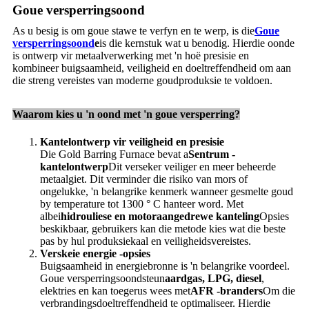
Goue versperringsoond
As u besig is om goue stawe te verfyn en te werp, is die
Goue
versperringsoond
e
is die kernstuk wat u benodig. Hierdie oonde
is ontwerp vir metaalverwerking met 'n hoë presisie en
kombineer buigsaamheid, veiligheid en doeltreffendheid om aan
die streng vereistes van moderne goudproduksie te voldoen.
Waarom kies u 'n oond met 'n goue versperring?
Kantelontwerp vir veiligheid en presisie
Die Gold Barring Furnace bevat a
Sentrum -
kantelontwerp
Dit verseker veiliger en meer beheerde
metaalgiet. Dit verminder die risiko van mors of
ongelukke, 'n belangrike kenmerk wanneer gesmelte goud
by temperature tot 1300 ° C hanteer word. Met
albei
hidrouliese en motoraangedrewe kanteling
Opsies
beskikbaar, gebruikers kan die metode kies wat die beste
pas by hul produksiekaal en veiligheidsvereistes.
Verskeie energie -opsies
Buigsaamheid in energiebronne is 'n belangrike voordeel.
Goue versperringsoondsteun
aardgas, LPG, diesel
,
elektries en kan toegerus wees met
AFR -branders
Om die
verbrandingsdoeltreffendheid te optimaliseer. Hierdie