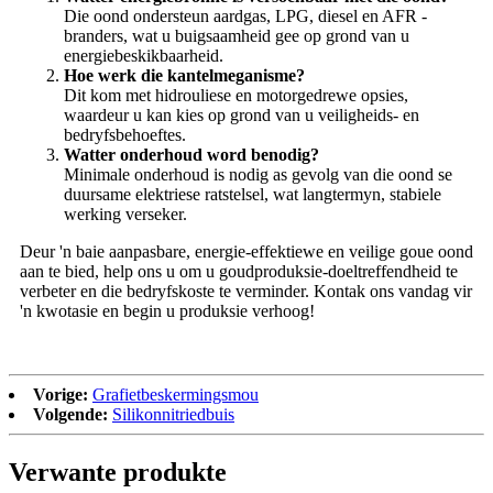
Die oond ondersteun aardgas, LPG, diesel en AFR -
branders, wat u buigsaamheid gee op grond van u
energiebeskikbaarheid.
Hoe werk die kantelmeganisme?
Dit kom met hidrouliese en motorgedrewe opsies,
waardeur u kan kies op grond van u veiligheids- en
bedryfsbehoeftes.
Watter onderhoud word benodig?
Minimale onderhoud is nodig as gevolg van die oond se
duursame elektriese ratstelsel, wat langtermyn, stabiele
werking verseker.
Deur 'n baie aanpasbare, energie-effektiewe en veilige goue oond
aan te bied, help ons u om u goudproduksie-doeltreffendheid te
verbeter en die bedryfskoste te verminder. Kontak ons ​​vandag vir
'n kwotasie en begin u produksie verhoog!
Vorige:
Grafietbeskermingsmou
Volgende:
Silikonnitriedbuis
Verwante produkte