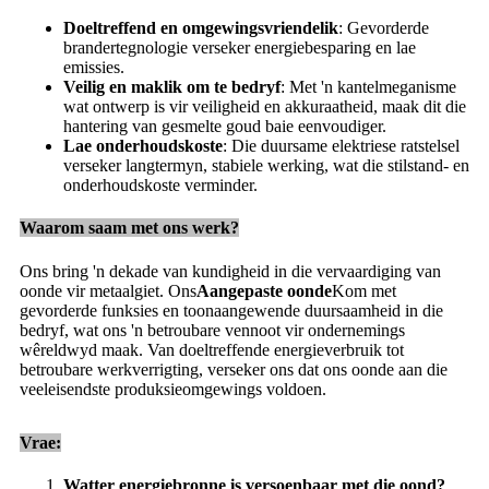
Doeltreffend en omgewingsvriendelik
: Gevorderde
brandertegnologie verseker energiebesparing en lae
emissies.
Veilig en maklik om te bedryf
: Met 'n kantelmeganisme
wat ontwerp is vir veiligheid en akkuraatheid, maak dit die
hantering van gesmelte goud baie eenvoudiger.
Lae onderhoudskoste
: Die duursame elektriese ratstelsel
verseker langtermyn, stabiele werking, wat die stilstand- en
onderhoudskoste verminder.
Waarom saam met ons werk?
Ons bring 'n dekade van kundigheid in die vervaardiging van
oonde vir metaalgiet. Ons
Aangepaste oonde
Kom met
gevorderde funksies en toonaangewende duursaamheid in die
bedryf, wat ons 'n betroubare vennoot vir ondernemings
wêreldwyd maak. Van doeltreffende energieverbruik tot
betroubare werkverrigting, verseker ons dat ons oonde aan die
veeleisendste produksieomgewings voldoen.
Vrae:
Watter energiebronne is versoenbaar met die oond?