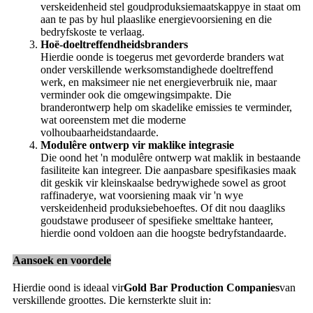
verskeidenheid stel goudproduksiemaatskappye in staat om
aan te pas by hul plaaslike energievoorsiening en die
bedryfskoste te verlaag.
Hoë-doeltreffendheidsbranders
Hierdie oonde is toegerus met gevorderde branders wat
onder verskillende werksomstandighede doeltreffend
werk, en maksimeer nie net energieverbruik nie, maar
verminder ook die omgewingsimpakte. Die
branderontwerp help om skadelike emissies te verminder,
wat ooreenstem met die moderne
volhoubaarheidstandaarde.
Modulêre ontwerp vir maklike integrasie
Die oond het 'n modulêre ontwerp wat maklik in bestaande
fasiliteite kan integreer. Die aanpasbare spesifikasies maak
dit geskik vir kleinskaalse bedrywighede sowel as groot
raffinaderye, wat voorsiening maak vir 'n wye
verskeidenheid produksiebehoeftes. Of dit nou daagliks
goudstawe produseer of spesifieke smelttake hanteer,
hierdie oond voldoen aan die hoogste bedryfstandaarde.
Aansoek en voordele
Hierdie oond is ideaal vir
Gold Bar Production Companies
van
verskillende groottes. Die kernsterkte sluit in: