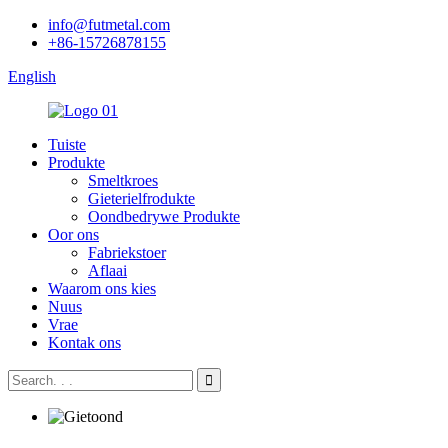
info@futmetal.com
+86-15726878155
English
Tuiste
Produkte
Smeltkroes
Gieterielfrodukte
Oondbedrywe Produkte
Oor ons
Fabriekstoer
Aflaai
Waarom ons kies
Nuus
Vrae
Kontak ons