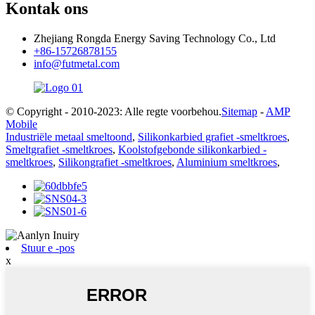
Kontak ons
Zhejiang Rongda Energy Saving Technology Co., Ltd
+86-15726878155
info@futmetal.com
© Copyright - 2010-2023: Alle regte voorbehou.
Sitemap
-
AMP
Mobile
Industriële metaal smeltoond
,
Silikonkarbied grafiet -smeltkroes
,
Smeltgrafiet -smeltkroes
,
Koolstofgebonde silikonkarbied -
smeltkroes
,
Silikongrafiet -smeltkroes
,
Aluminium smeltkroes
,
Stuur e -pos
x